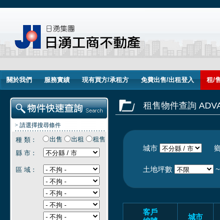
關於我們
服務實績
現有買方/承租方
免費出售/出租登入
租/
租售物件查詢 ADVAN
> 請選擇搜尋條件
出售
出租
租售
種 類：
城市
縣 市：
土地坪數
區 域：
客戶
城市