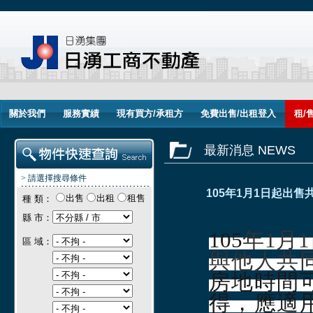
關於我們
服務實績
現有買方/承租方
免費出售/出租登入
租/
最新消息 NEWS
> 請選擇搜尋條件
105年1月1日起出
出售
出租
租售
種 類：
縣 市：
105
年1月
區 域：
與他人共
房地時間
得
，應適