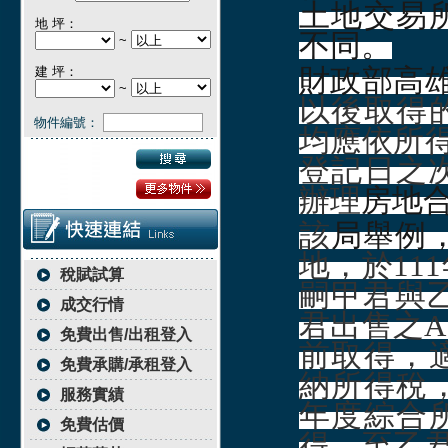
土地交易
地 坪：
不同。
~
建 坪：
財政部高
~
以後取得
物件編號：
均應依所得
登記日之
辦理
房地
該
局舉例
地，於11
稅賦試算
嗣甲君與乙
成交行情
君出售之A
免費出售/出租登入
前取得，
免費承購/承租登入
納所得稅，
服務實績
年度綜合
免費估價
得。至乙君