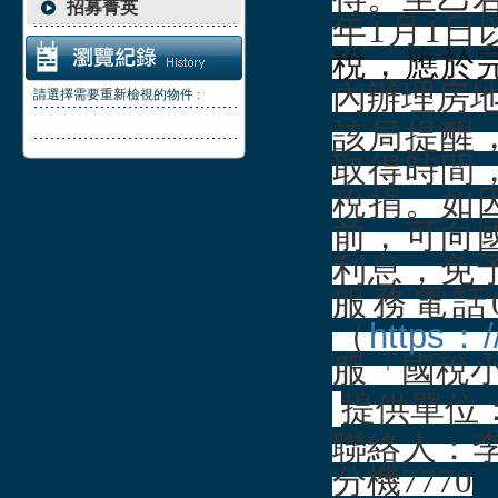
招募菁英
年1月1
稅，應於
內辦理房
請選擇需要重新檢視的物件 :
該局提醒
取得時間
稅捐。如
前，可向
利息，免
服務電話0
https：/
（
服「國稅
提供單位
聯絡人：李嬪
分機7770