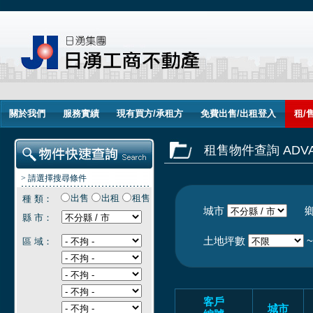
關於我們
服務實績
現有買方/承租方
免費出售/出租登入
租/
租售物件查詢 ADVAN
> 請選擇搜尋條件
出售
出租
租售
種 類：
城市
縣 市：
土地坪數
區 域：
客戶
城市