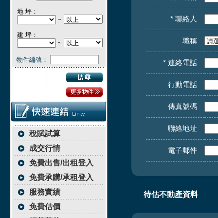
地 坪：
* 聯絡人
~
建 坪：
職稱
~
物件編號：
* 連絡電話
行動電話
傳真號碼
聯絡地址
稅賦試算
成交行情
電子郵件
免費出售/出租登入
免費承購/承租登入
服務實績
待估不動產資料
免費估價