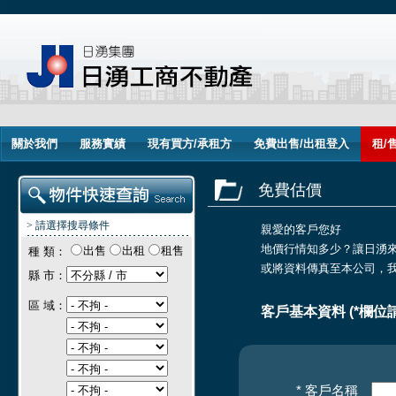
關於我們
服務實績
現有買方/承租方
免費出售/出租登入
租/
免費估價
> 請選擇搜尋條件
親愛的客戶您好
地價行情知多少？讓日湧
出售
出租
租售
種 類：
或將資料傳真至本公司，
縣 市：
區 域：
客戶基本資料 (*欄位
* 客戶名稱