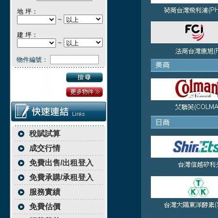
地 坪：
~
建 坪：
~
物件編號：
稅賦試算
成交行情
免費出售/出租登入
免費承購/承租登入
服務實績
免費估價