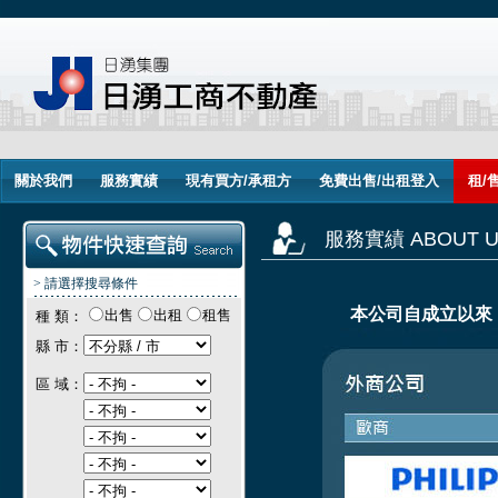
關於我們
服務實績
現有買方/承租方
免費出售/出租登入
租/
服務實績 ABOUT U
> 請選擇搜尋條件
本公司自成立以來
出售
出租
租售
種 類：
縣 市：
區 域：