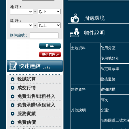
地 坪：
~
周邊環境
建 坪：
~
物件說明
物件編號：
土地資料
使用分區
使用地類別
法定建蔽率
稅賦試算
臨接道路
成交行情
建物資料
建物結構
免費出售/出租登入
層次
免費承購/承租登入
其他說明
交通:
服務實績
※距國道三號大溪
免費估價