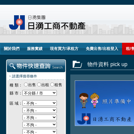
關於我們
服務實績
現有買方/承租方
免費出售/出租登入
租/
物件資料 pick up
> 請選擇搜尋條件
出售
出租
租售
種 類：
縣 市：
區 域：