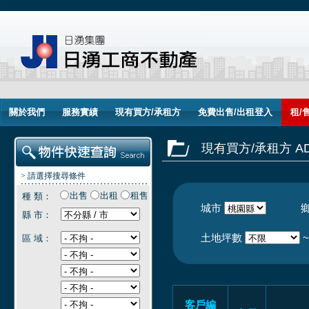
關於我們
服務實績
現有買方/承租方
免費出售/出租登入
租/
現有買方/承租方 ADV
> 請選擇搜尋條件
出售
出租
租售
種 類：
城市
縣 市：
土地坪數
區 域：
客戶編