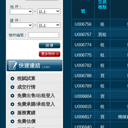
交易
地 坪：
種類
號
~
建 坪：
U006756
租
~
U006757
買租
物件編號：
U006774
租
U006775
租
U006782
租
U006788
買
稅賦試算
U006789
租
成交行情
免費出售/出租登入
U006804
買
免費承購/承租登入
U006815
租
服務實績
U006817
買
獨棟
免費估價
U006840
租