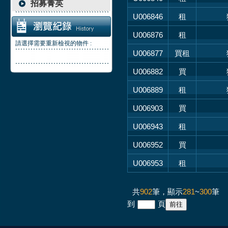
招募菁英
U006846
租
U006876
租
請選擇需要重新檢視的物件 :
U006877
買租
U006882
買
U006889
租
U006903
買
U006943
租
U006952
買
U006953
租
共
902
筆，顯示
281
~
300
筆
到
頁