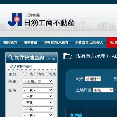
關於我們
服務實績
現有買方/承租方
免費出售/出租登入
租/
現有買方/承租方 ADV
> 請選擇搜尋條件
出售
出租
租售
種 類：
城市
縣 市：
土地坪數
區 域：
客戶編