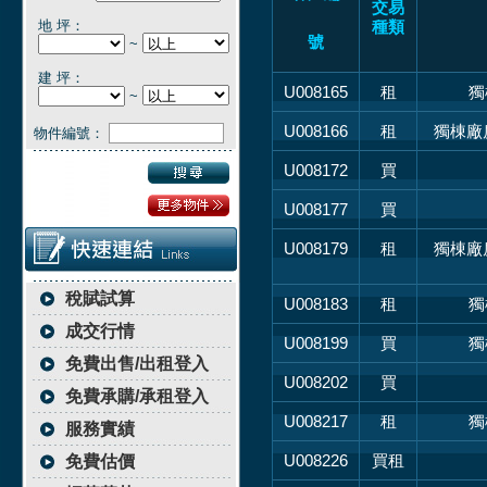
交易
地 坪：
種類
號
~
建 坪：
U008165
租
獨
~
U008166
租
獨棟廠
物件編號：
U008172
買
U008177
買
U008179
租
獨棟廠
稅賦試算
U008183
租
獨
成交行情
U008199
買
獨
免費出售/出租登入
U008202
買
免費承購/承租登入
U008217
租
獨
服務實績
U008226
買租
免費估價