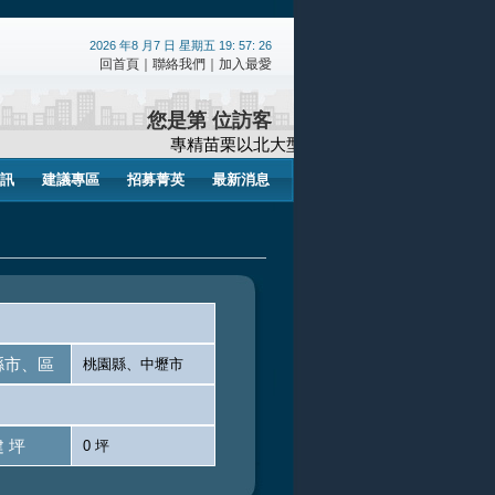
2026 年8 月7 日 星期五 19: 57: 26
回首頁
｜
聯絡我們
｜
加入最愛
您是第 位訪客
專精苗栗以北大型工業用地/廠房/廠辦/辦公室
訊
建議專區
招募菁英
最新消息
縣市、區
桃園縣、中壢市
建 坪
0 坪