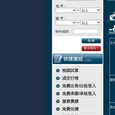
地 坪：
~
建 坪：
~
物件編號：
土
稅賦試算
成交行情
建
免費出售/出租登入
免費承購/承租登入
服務實績
其
免費估價