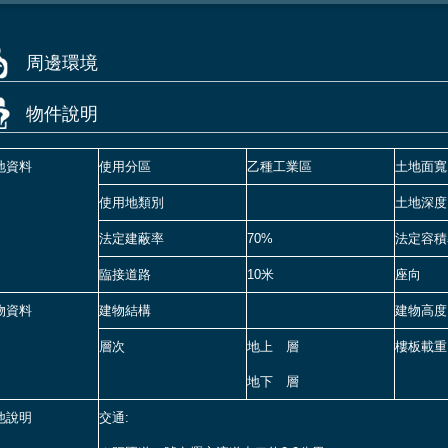
周邊環境
物件說明
地資料
使用分區
乙種工業區
土地面寬
使用地類別
土地深度
法定建蔽率
70%
法定容積
臨接道路
10米
座向
物資料
建物結構
建物高度
層次
地上 層
樓板載重
地下 層
他說明
交通: