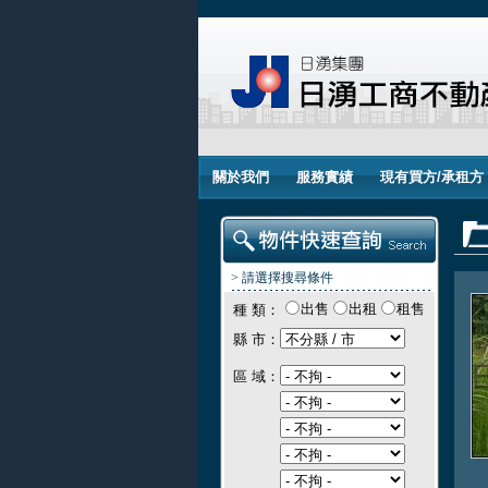
關於我們
服務實績
現有買方/承租方
> 請選擇搜尋條件
出售
出租
租售
種 類：
縣 市：
區 域：