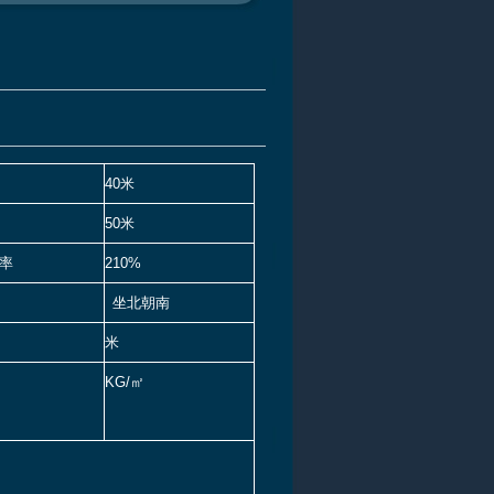
40米
50米
率
210%
坐北朝南
米
KG/㎡