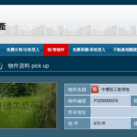
免費出售/出租登入
租/售物件
免費承購/承租登入
不動產相關資
物件資料 pick up
物件名稱
中壢區工業用地
物件編號
P3200000376
所在地址
地 坪
670 坪