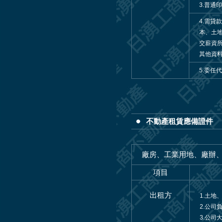
3.普通
4.需
本、土
交薪資
其他資
5.委
不動產租賃應備證件
廠房、工業用地、廠辦
項目
出租方
1.土地
2.公司
3.公司