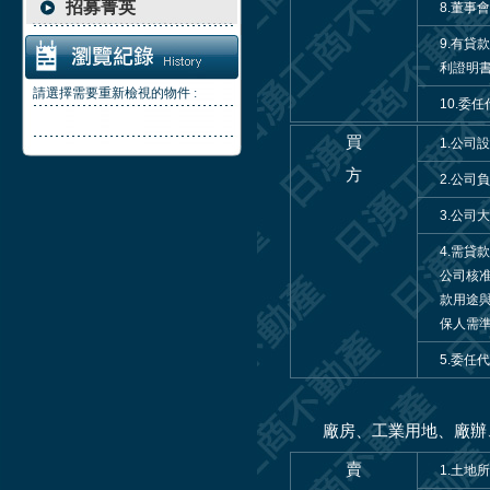
招募菁英
8.董事
9.有
利證明
請選擇需要重新檢視的物件 :
10.委
買
1.公司
方
2.公司
3.公司
4.需貸
公司核
款用途與
保人需
5.委
廠房、工業用地、廠辦
賣
1.土地