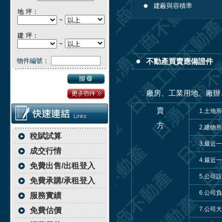
建蔽與容積率
地 坪：
~
建 坪：
~
物件編號：
不動產買賣應備證件
廠房、工業用地、廠辦
賣
1.土地
方
2.建物
稅賦試算
3.最近
成交行情
4.最近
免費出售/出租登入
5.公司
免費承購/承租登入
6.公司
服務實績
7.公司
免費估價