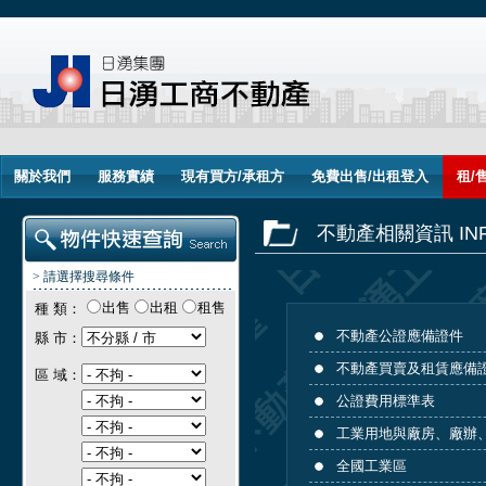
關於我們
服務實績
現有買方/承租方
免費出售/出租登入
租/
不動產相關資訊 INF
> 請選擇搜尋條件
出售
出租
租售
種 類：
不動產公證應備證件
縣 市：
不動產買賣及租賃應備
區 域：
公證費用標準表
工業用地與廠房、廠辦
全國工業區