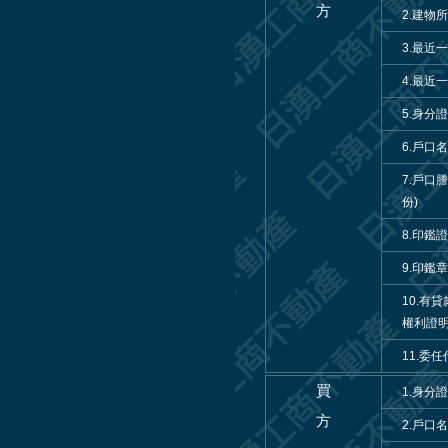
方
2.建物
3.最近
4.最近
5.身分
6.戶口
7.戶口
份)
8.印鑑
9.印鑑
10.
權利證
11.委
買
1.身分
方
2.戶口