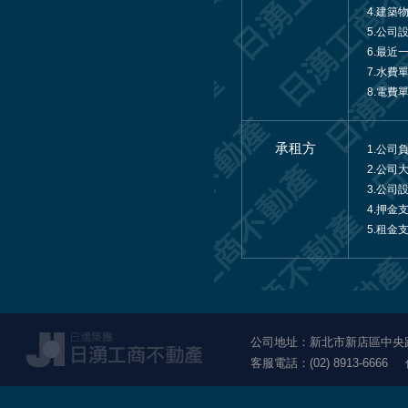
4.建築
5.公司
6.最近
7.水費
8.電費
承租方
1.公司
2.公司
3.公司
4.押金
5.租金
公司地址：新北市新店區中央路1
客服電話：(02) 8913-6666